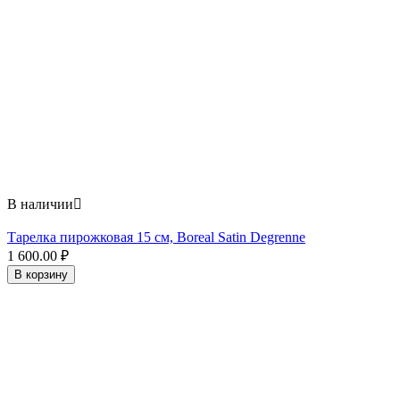
В наличии

Тарелка пирожковая 15 см, Boreal Satin Degrenne
1 600.00
₽
В корзину