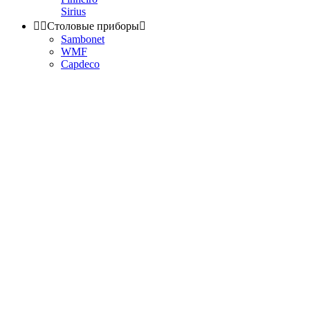
Sirius


Столовые приборы

Sambonet
WMF
Capdeco