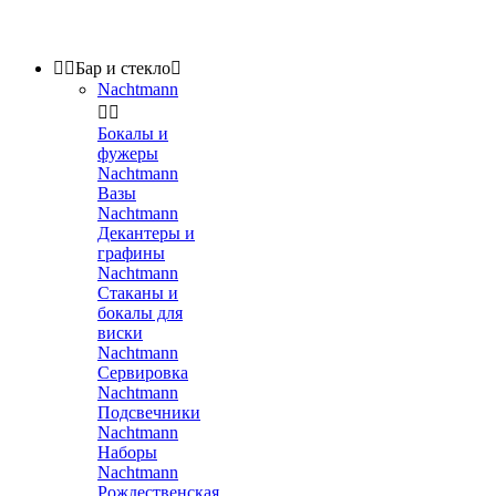


Бар и стекло

Nachtmann


Бокалы и
фужеры
Nachtmann
Вазы
Nachtmann
Декантеры и
графины
Nachtmann
Стаканы и
бокалы для
виски
Nachtmann
Сервировка
Nachtmann
Подсвечники
Nachtmann
Наборы
Nachtmann
Рождественская