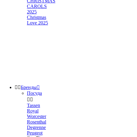
CHRISTMAS
CAROLS
2025
Christmas
Love 2025


Бренды

Посуда


Tassen
Royal
Worcester
Rosenthal
Degrenne
Peugeot