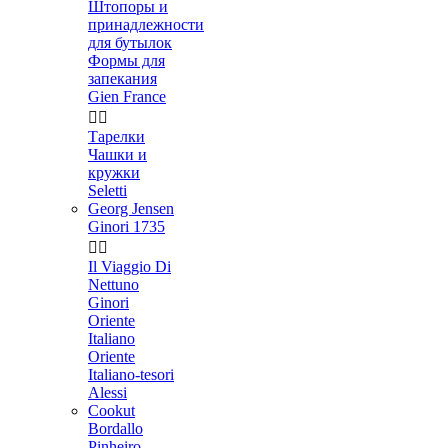
Штопоры и
принадлежности
для бутылок
Формы для
запекания
Gien France


Тарелки
Чашки и
кружки
Seletti
Georg Jensen
Ginori 1735


Il Viaggio Di
Nettuno
Ginori
Oriente
Italiano
Oriente
Italiano-tesori
Alessi
Cookut
Bordallo
Pinheiro