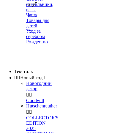
светильники,
Еще

вазы
Чаша
Товары для
детей
Уход за
серебром
Рождество
Текстиль


Новый год

Новогодний
декор


Goodwill
Hutschenreuther


COLLECTOR'S
EDITION
2025