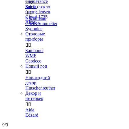
Gien France
Еще

Seletti
Бар и стекло
Georg Jensen


Ginori 1735
Nachtmann
Alessi
Chef&Sommelier
Sydonios
Столовые
приборы


Sambonet
WMF
Capdeco
Новый год


Новогодний
декор
Hutschenreuther
Декор и
интерьер


Aida
Edzard
9/9