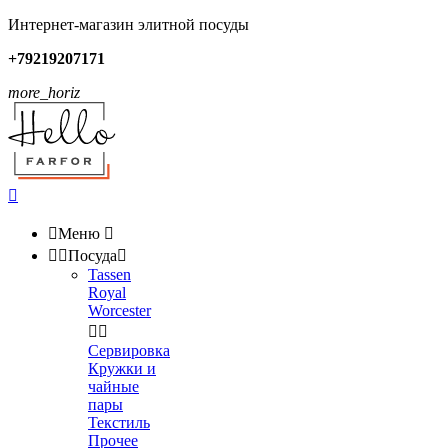
Интернет-магазин элитной посуды
+79219207171
more_horiz


Меню



Посуда

Tassen
Royal
Worcester


Сервировка
Кружки и
чайные
пары
Текстиль
Прочее