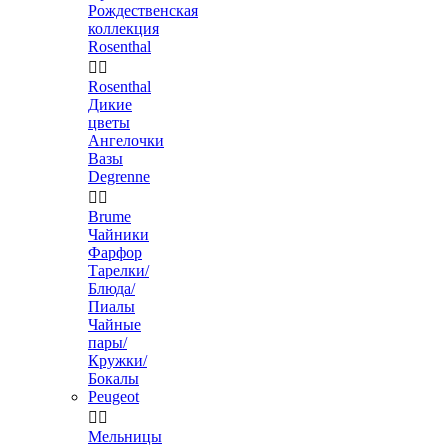
Рождественская
коллекция
Rosenthal


Rosenthal
Дикие
цветы
Ангелочки
Вазы
Degrenne


Brume
Чайники
Фарфор
Тарелки/
Блюда/
Пиалы
Чайные
пары/
Кружки/
Бокалы
Peugeot


Мельницы