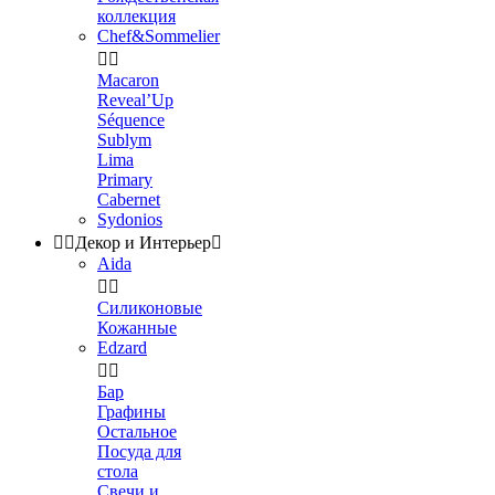
коллекция
Chef&Sommelier


Macaron
Reveal’Up
Séquence
Sublym
Lima
Primary
Cabernet
Sydonios


Декор и Интерьер

Aida


Силиконовые
Кожанные
Edzard


Бар
Графины
Остальное
Посуда для
стола
Свечи и