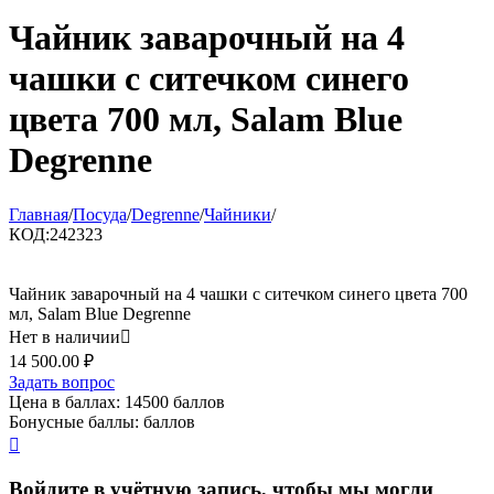
Чайник заварочный на 4
чашки с ситечком синего
цвета 700 мл, Salam Blue
Degrenne
Главная
/
Посуда
/
Degrenne
/
Чайники
/
КОД:
242323
Чайник заварочный на 4 чашки с ситечком синего цвета 700
мл, Salam Blue Degrenne
Нет в наличии

14 500.00
₽
Задать вопрос
Цена в баллах:
14500 баллов
Бонусные баллы:
баллов

Войдите в учётную запись, чтобы мы могли