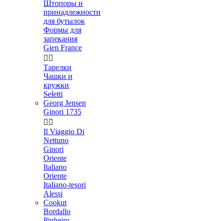
Штопоры и
принадлежности
для бутылок
Формы для
запекания
Gien France


Тарелки
Чашки и
кружки
Seletti
Georg Jensen
Ginori 1735


Il Viaggio Di
Nettuno
Ginori
Oriente
Italiano
Oriente
Italiano-tesori
Alessi
Cookut
Bordallo
Pinheiro