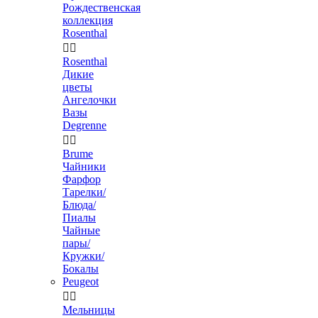
Рождественская
коллекция
Rosenthal


Rosenthal
Дикие
цветы
Ангелочки
Вазы
Degrenne


Brume
Чайники
Фарфор
Тарелки/
Блюда/
Пиалы
Чайные
пары/
Кружки/
Бокалы
Peugeot


Мельницы