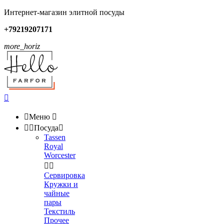
Интернет-магазин элитной посуды
+79219207171
more_horiz


Меню



Посуда

Tassen
Royal
Worcester


Сервировка
Кружки и
чайные
пары
Текстиль
Прочее