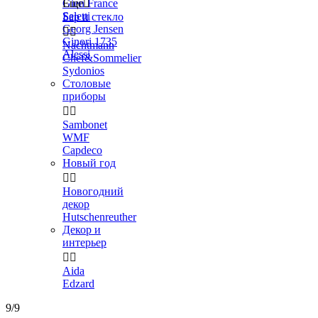
Gien France
Еще

Seletti
Бар и стекло
Georg Jensen


Ginori 1735
Nachtmann
Alessi
Chef&Sommelier
Sydonios
Столовые
приборы


Sambonet
WMF
Capdeco
Новый год


Новогодний
декор
Hutschenreuther
Декор и
интерьер


Aida
Edzard
9/9