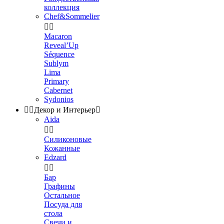
коллекция
Chef&Sommelier


Macaron
Reveal’Up
Séquence
Sublym
Lima
Primary
Cabernet
Sydonios


Декор и Интерьер

Aida


Силиконовые
Кожанные
Edzard


Бар
Графины
Остальное
Посуда для
стола
Свечи и