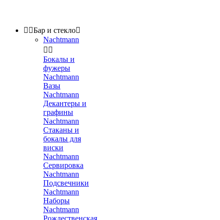


Бар и стекло

Nachtmann


Бокалы и
фужеры
Nachtmann
Вазы
Nachtmann
Декантеры и
графины
Nachtmann
Стаканы и
бокалы для
виски
Nachtmann
Сервировка
Nachtmann
Подсвечники
Nachtmann
Наборы
Nachtmann
Рождественская