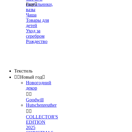
светильники,
Еще

вазы
Чаша
Товары для
детей
Уход за
серебром
Рождество
Текстиль


Новый год

Новогодний
декор


Goodwill
Hutschenreuther


COLLECTOR'S
EDITION
2025