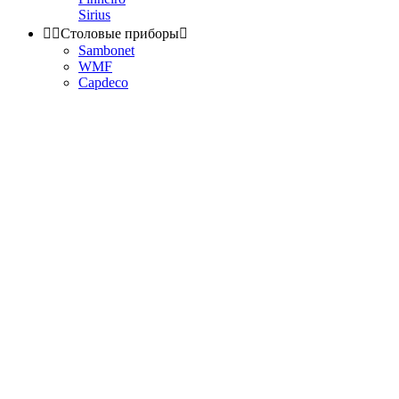
Sirius


Столовые приборы

Sambonet
WMF
Capdeco