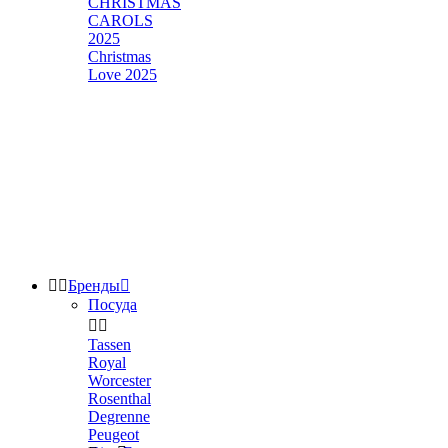
CHRISTMAS
CAROLS
2025
Christmas
Love 2025


Бренды

Посуда


Tassen
Royal
Worcester
Rosenthal
Degrenne
Peugeot