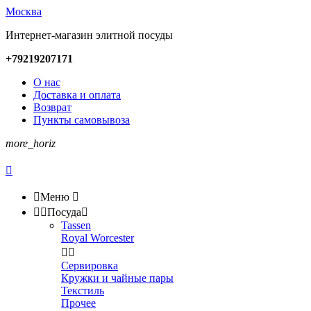
Москва
Интернет-магазин элитной посуды
+79219207171
О нас
Доставка и оплата
Возврат
Пункты самовывоза
more_horiz


Меню



Посуда

Tassen
Royal Worcester


Сервировка
Кружки и чайные пары
Текстиль
Прочее