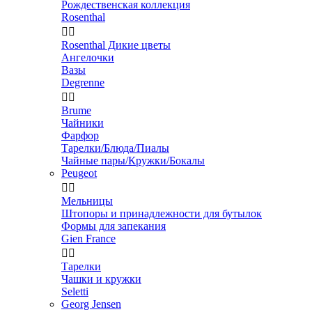
Рождественская коллекция
Rosenthal


Rosenthal Дикие цветы
Ангелочки
Вазы
Degrenne


Brume
Чайники
Фарфор
Тарелки/Блюда/Пиалы
Чайные пары/Кружки/Бокалы
Peugeot


Мельницы
Штопоры и принадлежности для бутылок
Формы для запекания
Gien France


Тарелки
Чашки и кружки
Seletti
Georg Jensen