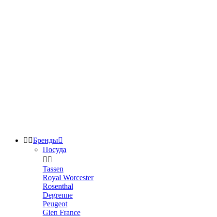


Бренды

Посуда


Tassen
Royal Worcester
Rosenthal
Degrenne
Peugeot
Gien France