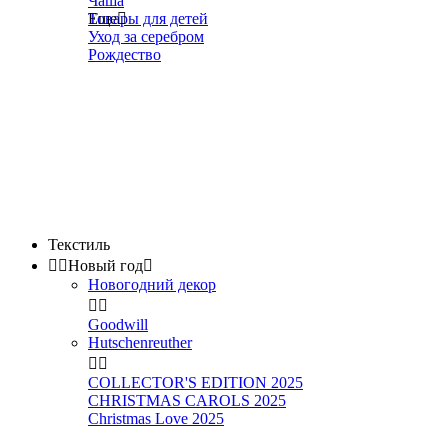
Чаша
Товары для детей
Еще

Уход за серебром
Рождество
Текстиль


Новый год

Новогодний декор


Goodwill
Hutschenreuther


COLLECTOR'S EDITION 2025
CHRISTMAS CAROLS 2025
Christmas Love 2025