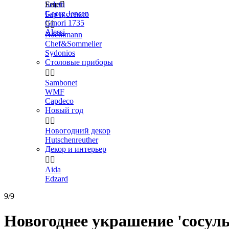
Seletti
Еще

Georg Jensen
Бар и стекло
Ginori 1735


Alessi
Nachtmann
Chef&Sommelier
Sydonios
Столовые приборы


Sambonet
WMF
Capdeco
Новый год


Новогодний декор
Hutschenreuther
Декор и интерьер


Aida
Edzard
9/9
Новогоднее украшение 'сосульк