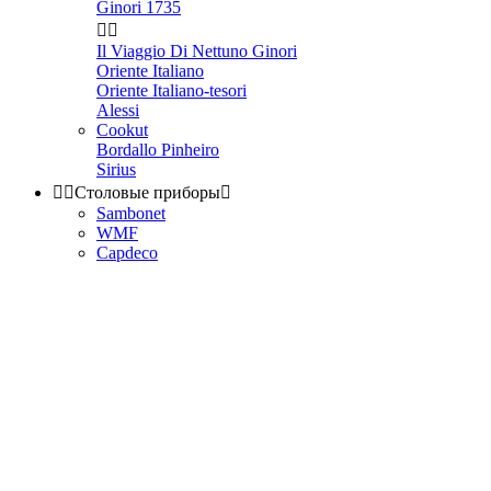
Ginori 1735


Il Viaggio Di Nettuno Ginori
Oriente Italiano
Oriente Italiano-tesori
Alessi
Cookut
Bordallo Pinheiro
Sirius


Столовые приборы

Sambonet
WMF
Capdeco