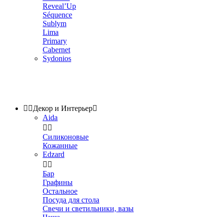
Reveal’Up
Séquence
Sublym
Lima
Primary
Cabernet
Sydonios


Декор и Интерьер

Aida


Силиконовые
Кожанные
Edzard


Бар
Графины
Остальное
Посуда для стола
Свечи и светильники, вазы