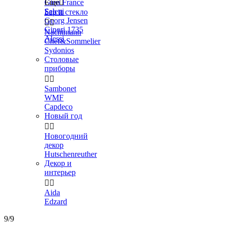
Gien France
Еще

Seletti
Бар и стекло
Georg Jensen


Ginori 1735
Nachtmann
Alessi
Chef&Sommelier
Sydonios
Столовые
приборы


Sambonet
WMF
Capdeco
Новый год


Новогодний
декор
Hutschenreuther
Декор и
интерьер


Aida
Edzard
9/9