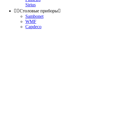
Sirius


Столовые приборы

Sambonet
WMF
Capdeco