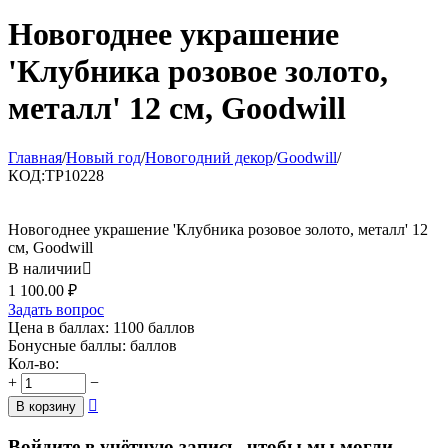
Новогоднее украшение
'Клубника розовое золото,
металл' 12 см, Goodwill
Главная
/
Новый год
/
Новогодний декор
/
Goodwill
/
КОД:
TP10228
Новогоднее украшение 'Клубника розовое золото, металл' 12
см, Goodwill
В наличии

1 100.00
₽
Задать вопрос
Цена в баллах:
1100 баллов
Бонусные баллы:
баллов
Кол-во:
+
−

В корзину
Войдите в учётную запись, чтобы мы могли