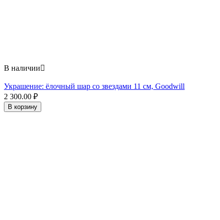
В наличии

Украшение: ёлочный шар со звездами 11 см, Goodwill
2 300.00
₽
В корзину