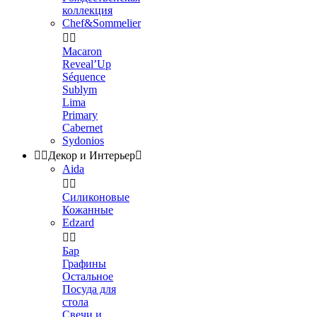
коллекция
Chef&Sommelier


Macaron
Reveal’Up
Séquence
Sublym
Lima
Primary
Cabernet
Sydonios


Декор и Интерьер

Aida


Силиконовые
Кожанные
Edzard


Бар
Графины
Остальное
Посуда для
стола
Свечи и