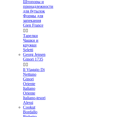
Штопоры и
принадлежности
для бутылок
Формы для
запекания
Gien France


Тарелки
Чашки и
кружки
Seletti
Georg Jensen
Ginori 1735


Il Viaggio Di
Nettuno
Ginori
Oriente
Italiano
Oriente
Italiano-tesori
Alessi
Cookut
Bordallo
Pinheiro