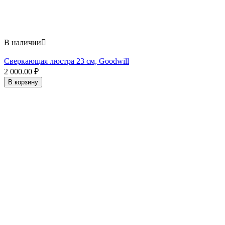
В наличии

Сверкающая люстра 23 см, Goodwill
2 000.00
₽
В корзину