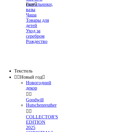
светильники,
Еще

вазы
Чаша
Товары для
детей
Уход за
серебром
Рождество
Текстиль


Новый год

Новогодний
декор


Goodwill
Hutschenreuther


COLLECTOR'S
EDITION
2025