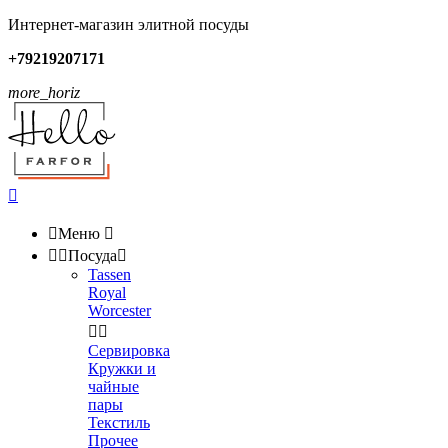
Интернет-магазин элитной посуды
+79219207171
more_horiz


Меню



Посуда

Tassen
Royal
Worcester


Сервировка
Кружки и
чайные
пары
Текстиль
Прочее