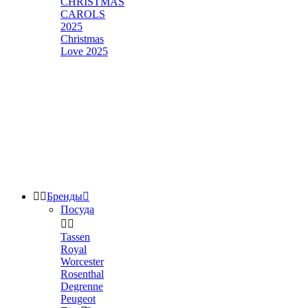
CHRISTMAS
CAROLS
2025
Christmas
Love 2025


Бренды

Посуда


Tassen
Royal
Worcester
Rosenthal
Degrenne
Peugeot