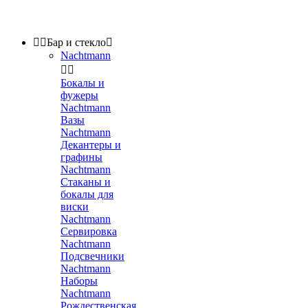


Бар и стекло

Nachtmann


Бокалы и
фужеры
Nachtmann
Вазы
Nachtmann
Декантеры и
графины
Nachtmann
Стаканы и
бокалы для
виски
Nachtmann
Сервировка
Nachtmann
Подсвечники
Nachtmann
Наборы
Nachtmann
Рождественская