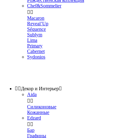
Рождественская коллекция
Chef&Sommelier


Macaron
Reveal’Up
Séquence
Sublym
Lima
Primary
Cabernet
Sydonios


Декор и Интерьер

Aida


Силиконовые
Кожанные
Edzard


Бар
Графины