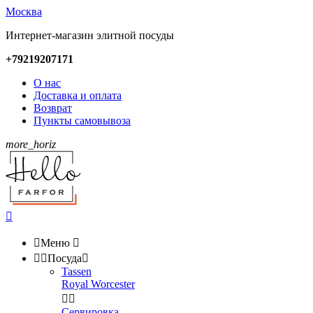
Москва
Интернет-магазин элитной посуды
+79219207171
О нас
Доставка и оплата
Возврат
Пункты самовывоза
more_horiz


Меню



Посуда

Tassen
Royal Worcester


Сервировка