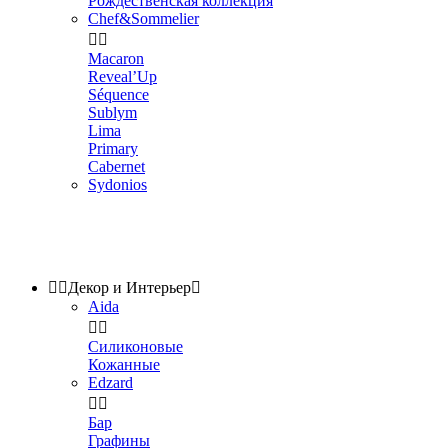
Рождественская коллекция
Chef&Sommelier


Macaron
Reveal’Up
Séquence
Sublym
Lima
Primary
Cabernet
Sydonios


Декор и Интерьер

Aida


Силиконовые
Кожанные
Edzard


Бар
Графины