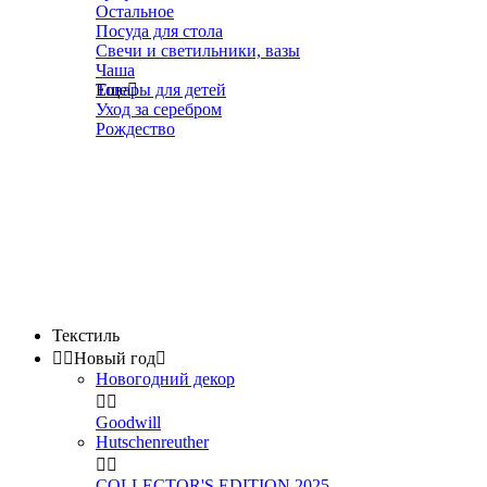
Остальное
Посуда для стола
Свечи и светильники, вазы
Чаша
Товары для детей
Еще

Уход за серебром
Рождество
Текстиль


Новый год

Новогодний декор


Goodwill
Hutschenreuther


COLLECTOR'S EDITION 2025