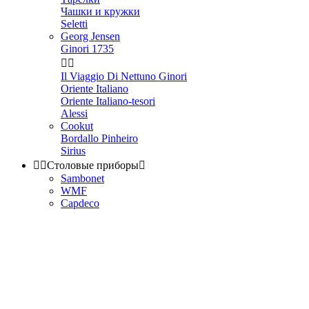
Чашки и кружки
Seletti
Georg Jensen
Ginori 1735


Il Viaggio Di Nettuno Ginori
Oriente Italiano
Oriente Italiano-tesori
Alessi
Cookut
Bordallo Pinheiro
Sirius


Столовые приборы

Sambonet
WMF
Capdeco