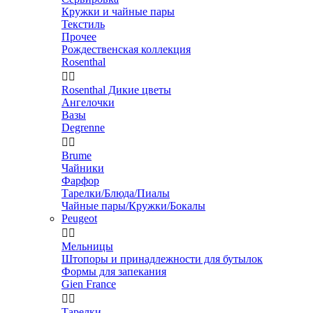
Кружки и чайные пары
Текстиль
Прочее
Рождественская коллекция
Rosenthal


Rosenthal Дикие цветы
Ангелочки
Вазы
Degrenne


Brume
Чайники
Фарфор
Тарелки/Блюда/Пиалы
Чайные пары/Кружки/Бокалы
Peugeot


Мельницы
Штопоры и принадлежности для бутылок
Формы для запекания
Gien France


Тарелки