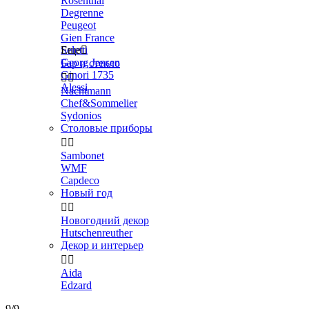
Rosenthal
Degrenne
Peugeot
Gien France
Seletti
Еще

Georg Jensen
Бар и стекло
Ginori 1735


Alessi
Nachtmann
Chef&Sommelier
Sydonios
Столовые приборы


Sambonet
WMF
Capdeco
Новый год


Новогодний декор
Hutschenreuther
Декор и интерьер


Aida
Edzard
9/9