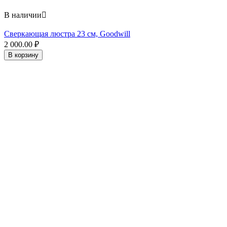
В наличии

Сверкающая люстра 23 см, Goodwill
2 000.00
₽
В корзину