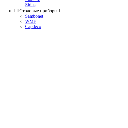
Sirius


Столовые приборы

Sambonet
WMF
Capdeco