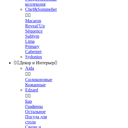
коллекция
Chef&Sommelier


Macaron
Reveal’Up
Séquence
Sublym
Lima
Primary
Cabernet
Sydonios


Декор и Интерьер

Aida


Силиконовые
Кожанные
Edzard


Бар
Графины
Остальное
Посуда для
стола
Свечи и