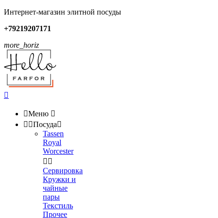
Интернет-магазин элитной посуды
+79219207171
more_horiz


Меню



Посуда

Tassen
Royal
Worcester


Сервировка
Кружки и
чайные
пары
Текстиль
Прочее