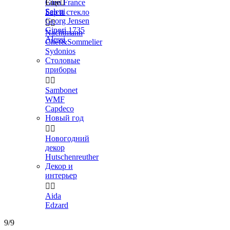
Gien France
Еще

Seletti
Бар и стекло
Georg Jensen


Ginori 1735
Nachtmann
Alessi
Chef&Sommelier
Sydonios
Столовые
приборы


Sambonet
WMF
Capdeco
Новый год


Новогодний
декор
Hutschenreuther
Декор и
интерьер


Aida
Edzard
9/9