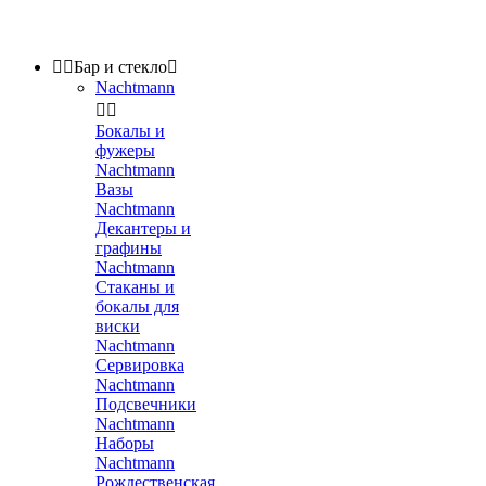


Бар и стекло

Nachtmann


Бокалы и
фужеры
Nachtmann
Вазы
Nachtmann
Декантеры и
графины
Nachtmann
Стаканы и
бокалы для
виски
Nachtmann
Сервировка
Nachtmann
Подсвечники
Nachtmann
Наборы
Nachtmann
Рождественская