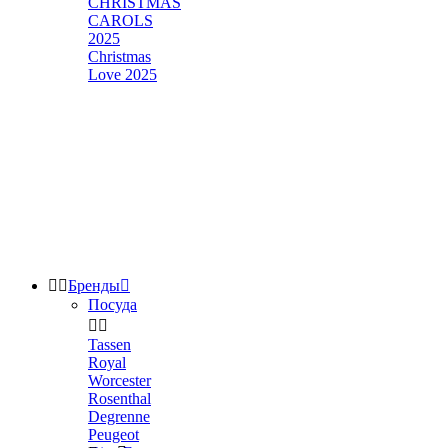
CHRISTMAS
CAROLS
2025
Christmas
Love 2025


Бренды

Посуда


Tassen
Royal
Worcester
Rosenthal
Degrenne
Peugeot