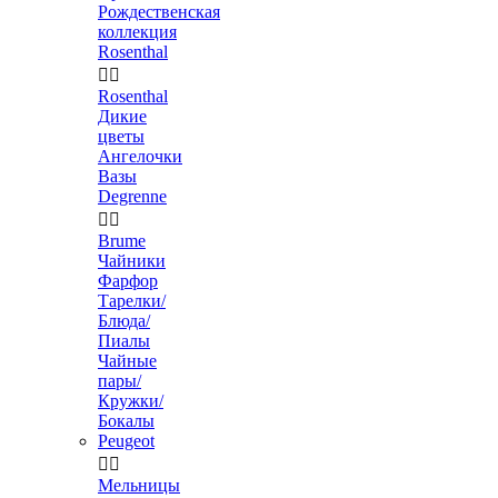
Рождественская
коллекция
Rosenthal


Rosenthal
Дикие
цветы
Ангелочки
Вазы
Degrenne


Brume
Чайники
Фарфор
Тарелки/
Блюда/
Пиалы
Чайные
пары/
Кружки/
Бокалы
Peugeot


Мельницы