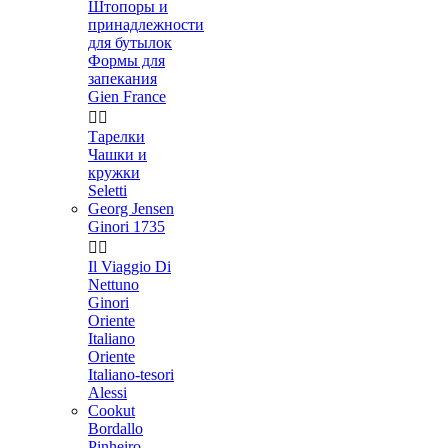
Штопоры и
принадлежности
для бутылок
Формы для
запекания
Gien France


Тарелки
Чашки и
кружки
Seletti
Georg Jensen
Ginori 1735


Il Viaggio Di
Nettuno
Ginori
Oriente
Italiano
Oriente
Italiano-tesori
Alessi
Cookut
Bordallo
Pinheiro