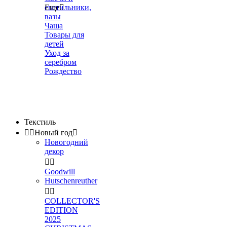
светильники,
Еще

вазы
Чаша
Товары для
детей
Уход за
серебром
Рождество
Текстиль


Новый год

Новогодний
декор


Goodwill
Hutschenreuther


COLLECTOR'S
EDITION
2025