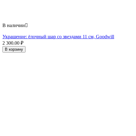
В наличии

Украшение: ёлочный шар со звездами 11 см, Goodwill
2 300.00
₽
В корзину