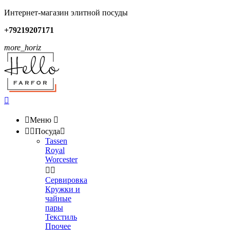
Интернет-магазин элитной посуды
+79219207171
more_horiz


Меню



Посуда

Tassen
Royal
Worcester


Сервировка
Кружки и
чайные
пары
Текстиль
Прочее