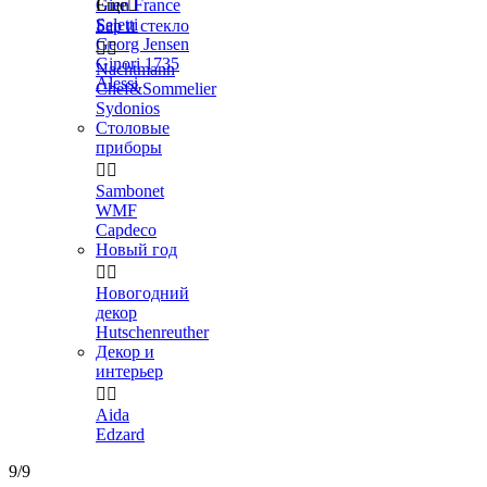
Gien France
Еще

Seletti
Бар и стекло
Georg Jensen


Ginori 1735
Nachtmann
Alessi
Chef&Sommelier
Sydonios
Столовые
приборы


Sambonet
WMF
Capdeco
Новый год


Новогодний
декор
Hutschenreuther
Декор и
интерьер


Aida
Edzard
9/9