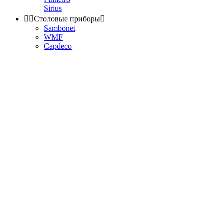
Sirius


Столовые приборы

Sambonet
WMF
Capdeco