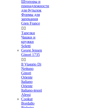
Штопоры и
принадлежности
для бутылок
Формы для
запекания
Gien France


Тарелки
Чашки и
кружки
Seletti
Georg Jensen
Ginori 1735


Il Viaggio Di
Nettuno
Ginori
Oriente
Italiano
Oriente
Italiano-tesori
Alessi
Cookut
Bordallo
Pinheiro