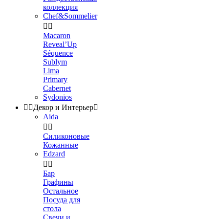
коллекция
Chef&Sommelier


Macaron
Reveal’Up
Séquence
Sublym
Lima
Primary
Cabernet
Sydonios


Декор и Интерьер

Aida


Силиконовые
Кожанные
Edzard


Бар
Графины
Остальное
Посуда для
стола
Свечи и