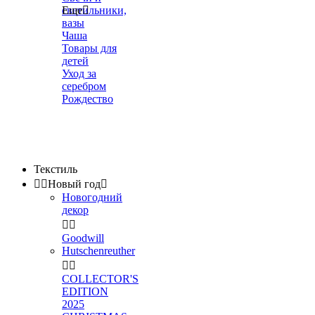
светильники,
Еще

вазы
Чаша
Товары для
детей
Уход за
серебром
Рождество
Текстиль


Новый год

Новогодний
декор


Goodwill
Hutschenreuther


COLLECTOR'S
EDITION
2025