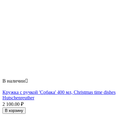
В наличии

Кружка с ручкой 'Собака' 400 мл, Christmas time dishes
Hutschenreuther
2 100.00
₽
В корзину