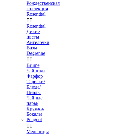
Рождественская
коллекция
Rosenthal


Rosenthal
Дикие
цветы
Ангелочки
Вазы
Degrenne


Brume
Чайники
Фарфор
Тарелки/
Блюда/
Пиалы
Чайные
пары/
Кружки/
Бокалы
Peugeot


Мельницы