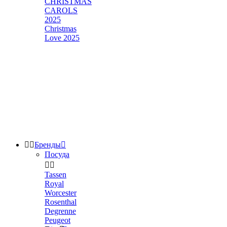
CHRISTMAS
CAROLS
2025
Christmas
Love 2025


Бренды

Посуда


Tassen
Royal
Worcester
Rosenthal
Degrenne
Peugeot