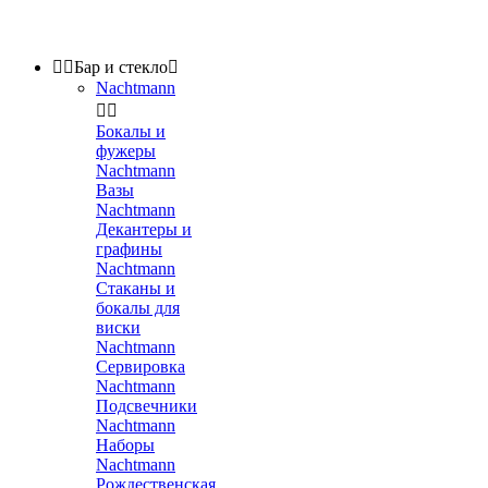


Бар и стекло

Nachtmann


Бокалы и
фужеры
Nachtmann
Вазы
Nachtmann
Декантеры и
графины
Nachtmann
Стаканы и
бокалы для
виски
Nachtmann
Сервировка
Nachtmann
Подсвечники
Nachtmann
Наборы
Nachtmann
Рождественская