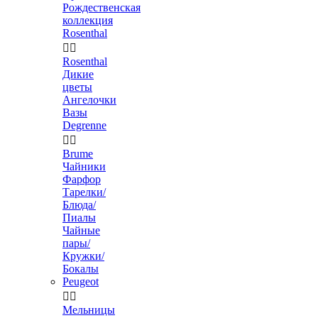
Рождественская
коллекция
Rosenthal


Rosenthal
Дикие
цветы
Ангелочки
Вазы
Degrenne


Brume
Чайники
Фарфор
Тарелки/
Блюда/
Пиалы
Чайные
пары/
Кружки/
Бокалы
Peugeot


Мельницы