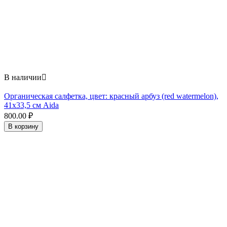
В наличии

Органическая салфетка, цвет: красный арбуз (red watermelon),
41x33,5 см Aida
800.00
₽
В корзину