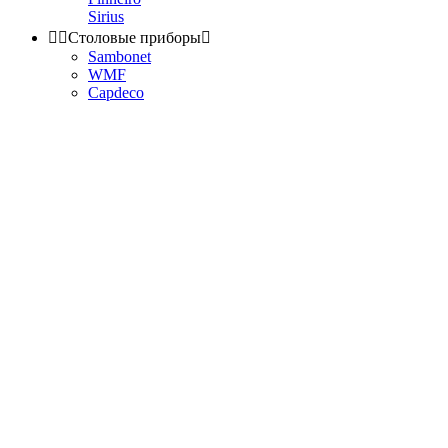
Sirius


Столовые приборы

Sambonet
WMF
Capdeco