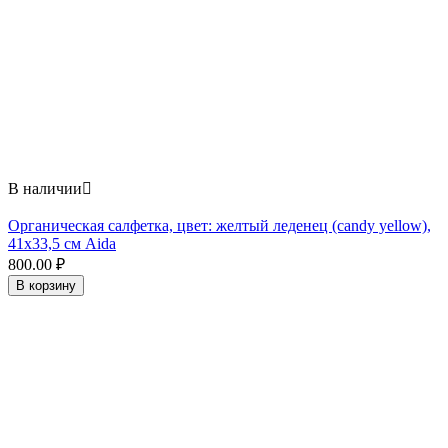
В наличии

Органическая салфетка, цвет: желтый леденец (candy yellow),
41x33,5 см Aida
800.00
₽
В корзину