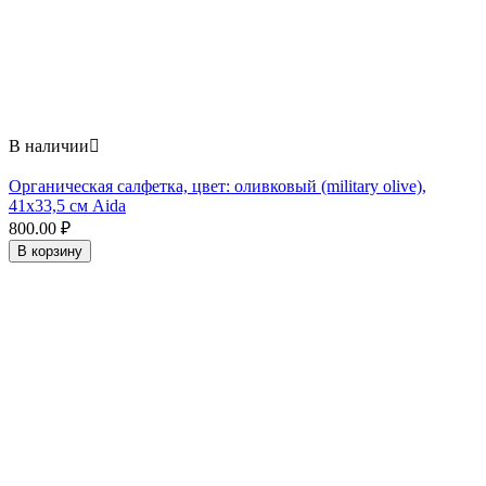
В наличии

Органическая салфетка, цвет: оливковый (military olive),
41x33,5 см Aida
800.00
₽
В корзину