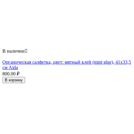
В наличии

Органическая салфетка, цвет: мятный клей (mint glue), 41x33,5
см Aida
800.00
₽
В корзину