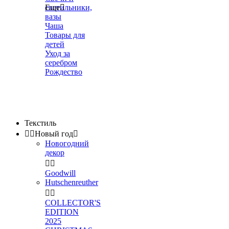
светильники,
Еще

вазы
Чаша
Товары для
детей
Уход за
серебром
Рождество
Текстиль


Новый год

Новогодний
декор


Goodwill
Hutschenreuther


COLLECTOR'S
EDITION
2025