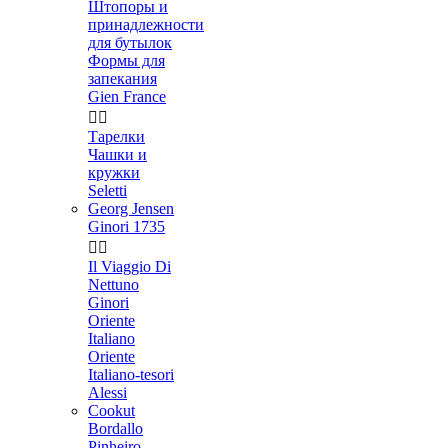
Штопоры и
принадлежности
для бутылок
Формы для
запекания
Gien France


Тарелки
Чашки и
кружки
Seletti
Georg Jensen
Ginori 1735


Il Viaggio Di
Nettuno
Ginori
Oriente
Italiano
Oriente
Italiano-tesori
Alessi
Cookut
Bordallo
Pinheiro