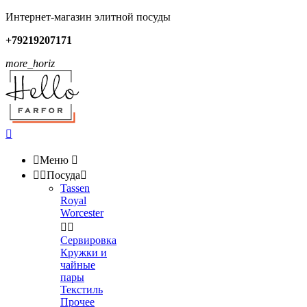
Интернет-магазин элитной посуды
+79219207171
more_horiz


Меню



Посуда

Tassen
Royal
Worcester


Сервировка
Кружки и
чайные
пары
Текстиль
Прочее