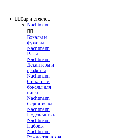


Бар и стекло

Nachtmann


Бокалы и
фужеры
Nachtmann
Вазы
Nachtmann
Декантеры и
графины
Nachtmann
Стаканы и
бокалы для
виски
Nachtmann
Сервировка
Nachtmann
Подсвечники
Nachtmann
Наборы
Nachtmann
Рождественская