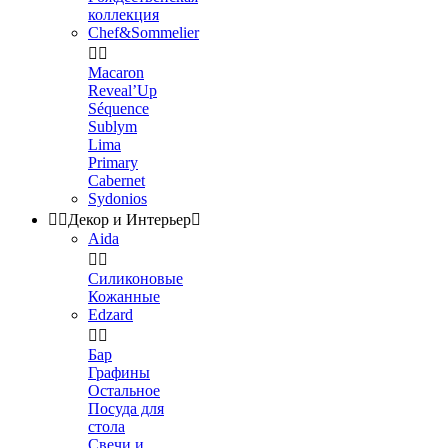
коллекция
Chef&Sommelier


Macaron
Reveal’Up
Séquence
Sublym
Lima
Primary
Cabernet
Sydonios


Декор и Интерьер

Aida


Силиконовые
Кожанные
Edzard


Бар
Графины
Остальное
Посуда для
стола
Свечи и