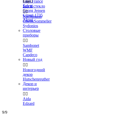
Gien France
Еще

Seletti
Бар и стекло
Georg Jensen


Ginori 1735
Nachtmann
Alessi
Chef&Sommelier
Sydonios
Столовые
приборы


Sambonet
WMF
Capdeco
Новый год


Новогодний
декор
Hutschenreuther
Декор и
интерьер


Aida
Edzard
9/9