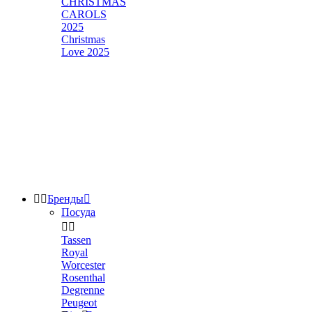
CHRISTMAS
CAROLS
2025
Christmas
Love 2025


Бренды

Посуда


Tassen
Royal
Worcester
Rosenthal
Degrenne
Peugeot