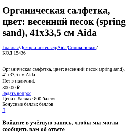
Органическая салфетка,
цвет: весенний песок (spring
sand), 41x33,5 см Aida
Главная
/
Декор и интерьер
/
Aida
/
Силиконовые
/
КОД:
15436
Органическая салфетка, цвет: весенний песок (spring sand),
41x33,5 см Aida
Нет в наличии

800.00
₽
Задать вопрос
Цена в баллах:
800 баллов
Бонусные баллы:
баллов

Войдите в учётную запись, чтобы мы могли
сообщить вам об ответе