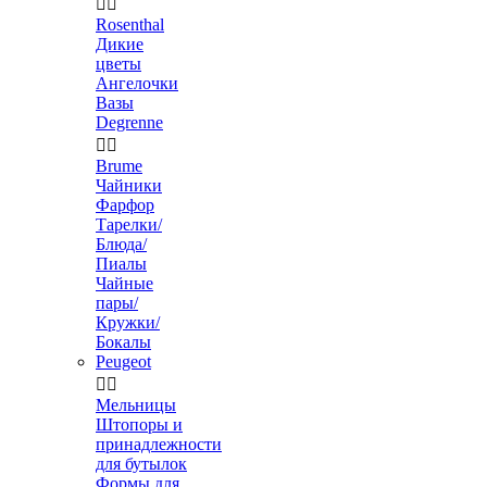


Rosenthal
Дикие
цветы
Ангелочки
Вазы
Degrenne


Brume
Чайники
Фарфор
Тарелки/
Блюда/
Пиалы
Чайные
пары/
Кружки/
Бокалы
Peugeot


Мельницы
Штопоры и
принадлежности
для бутылок
Формы для