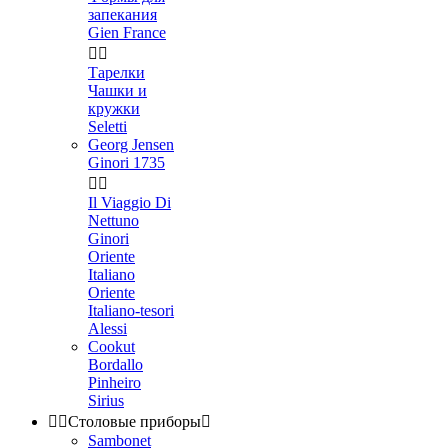
запекания
Gien France


Тарелки
Чашки и
кружки
Seletti
Georg Jensen
Ginori 1735


Il Viaggio Di
Nettuno
Ginori
Oriente
Italiano
Oriente
Italiano-tesori
Alessi
Cookut
Bordallo
Pinheiro
Sirius


Столовые приборы

Sambonet