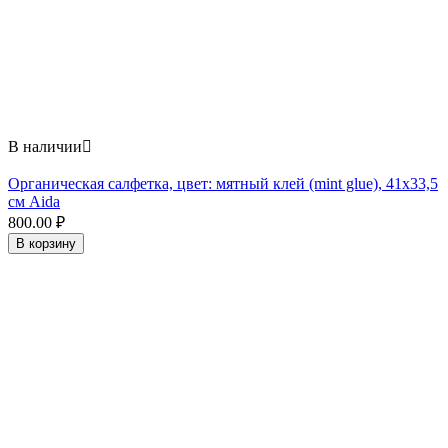
В наличии

Органическая салфетка, цвет: мятный клей (mint glue), 41x33,5
см Aida
800.00
₽
В корзину