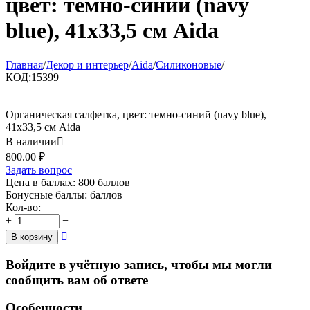
цвет: темно-синий (navy
blue), 41x33,5 см Aida
Главная
/
Декор и интерьер
/
Aida
/
Силиконовые
/
КОД:
15399
Органическая салфетка, цвет: темно-синий (navy blue),
41x33,5 см Aida
В наличии

800.00
₽
Задать вопрос
Цена в баллах:
800 баллов
Бонусные баллы:
баллов
Кол-во:
+
−

В корзину
Войдите в учётную запись, чтобы мы могли
сообщить вам об ответе
Особенности