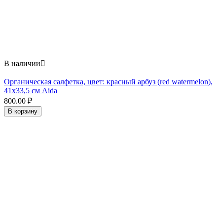
В наличии

Органическая салфетка, цвет: красный арбуз (red watermelon),
41x33,5 см Aida
800.00
₽
В корзину