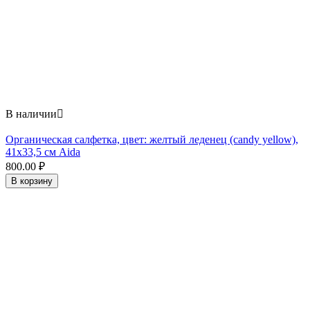
В наличии

Органическая салфетка, цвет: желтый леденец (candy yellow),
41x33,5 см Aida
800.00
₽
В корзину