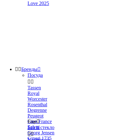
Love 2025


Бренды

Посуда


Tassen
Royal
Worcester
Rosenthal
Degrenne
Peugeot
Gien France
Еще

Seletti
Бар и стекло
Georg Jensen


Ginori 1735
Nachtmann