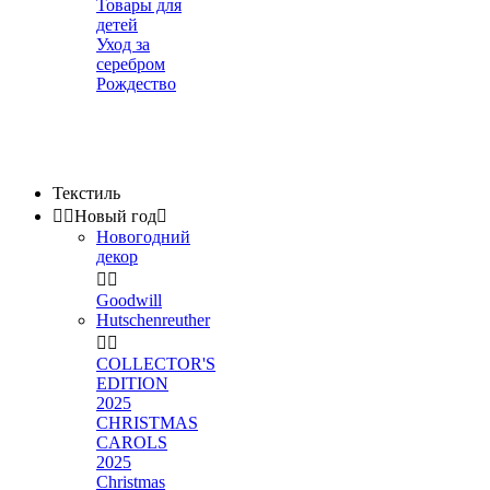
Товары для
детей
Уход за
серебром
Рождество
Текстиль


Новый год

Новогодний
декор


Goodwill
Hutschenreuther


COLLECTOR'S
EDITION
2025
CHRISTMAS
CAROLS
2025
Christmas