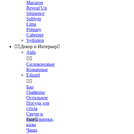
Macaron
Reveal’Up
Séquence
Sublym
Lima
Primary
Cabernet
Sydonios


Декор и Интерьер

Aida


Силиконовые
Кожанные
Edzard


Бар
Графины
Остальное
Посуда для
стола
Свечи и
светильники,
Еще

вазы
Чаша