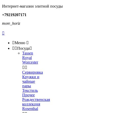
Интернет-магазин элитной посуды
+79219207171
more_horiz


Меню



Посуда

Tassen
Royal
Worcester


Сервировка
Кружки и
чайные
пары
Текстиль
Прочее
Рождественская
коллекция
Rosenthal