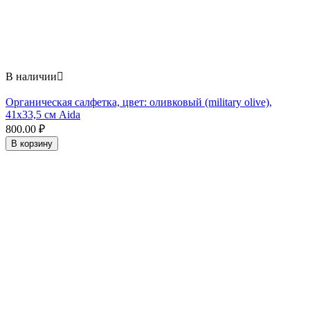
В наличии

Органическая салфетка, цвет: оливковый (military olive),
41x33,5 см Aida
800.00
₽
В корзину