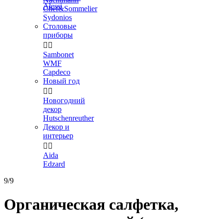
Alessi
Chef&Sommelier
Sydonios
Столовые
приборы


Sambonet
WMF
Capdeco
Новый год


Новогодний
декор
Hutschenreuther
Декор и
интерьер


Aida
Edzard
9/9
Органическая салфетка,