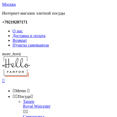
Москва
Интернет-магазин элитной посуды
+79219207171
О нас
Доставка и оплата
Возврат
Пункты самовывоза
more_horiz


Меню



Посуда

Tassen
Royal Worcester


Сервировка