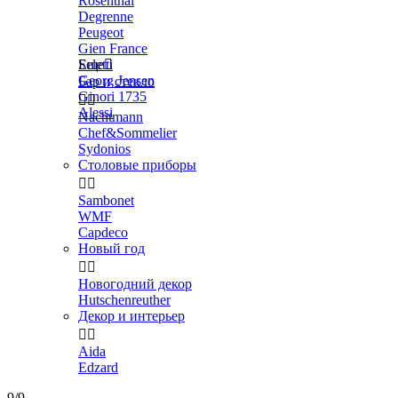
Rosenthal
Degrenne
Peugeot
Gien France
Seletti
Еще

Georg Jensen
Бар и стекло
Ginori 1735


Alessi
Nachtmann
Chef&Sommelier
Sydonios
Столовые приборы


Sambonet
WMF
Capdeco
Новый год


Новогодний декор
Hutschenreuther
Декор и интерьер


Aida
Edzard
9/9