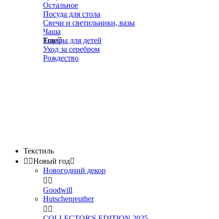
Остальное
Посуда для стола
Свечи и светильники, вазы
Чаша
Товары для детей
Еще

Уход за серебром
Рождество
Текстиль


Новый год

Новогодний декор


Goodwill
Hutschenreuther


COLLECTOR'S EDITION 2025