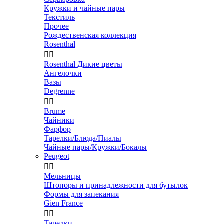
Кружки и чайные пары
Текстиль
Прочее
Рождественская коллекция
Rosenthal


Rosenthal Дикие цветы
Ангелочки
Вазы
Degrenne


Brume
Чайники
Фарфор
Тарелки/Блюда/Пиалы
Чайные пары/Кружки/Бокалы
Peugeot


Мельницы
Штопоры и принадлежности для бутылок
Формы для запекания
Gien France


Тарелки