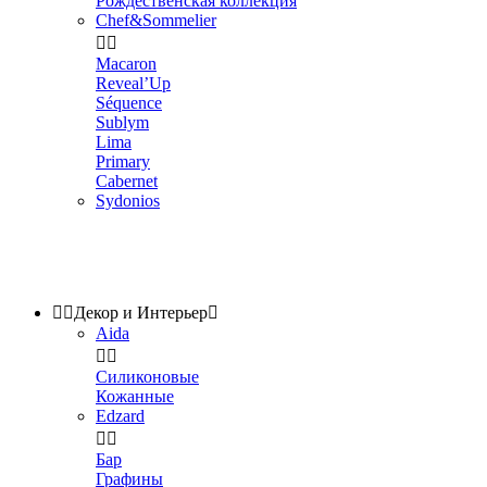
Рождественская коллекция
Chef&Sommelier


Macaron
Reveal’Up
Séquence
Sublym
Lima
Primary
Cabernet
Sydonios


Декор и Интерьер

Aida


Силиконовые
Кожанные
Edzard


Бар
Графины