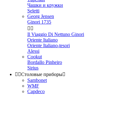
Чашки и кружки
Seletti
Georg Jensen
Ginori 1735


Il Viaggio Di Nettuno Ginori
Oriente Italiano
Oriente Italiano-tesori
Alessi
Cookut
Bordallo Pinheiro
Sirius


Столовые приборы

Sambonet
WMF
Capdeco