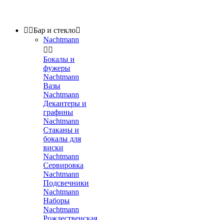


Бар и стекло

Nachtmann


Бокалы и
фужеры
Nachtmann
Вазы
Nachtmann
Декантеры и
графины
Nachtmann
Стаканы и
бокалы для
виски
Nachtmann
Сервировка
Nachtmann
Подсвечники
Nachtmann
Наборы
Nachtmann
Рождественская