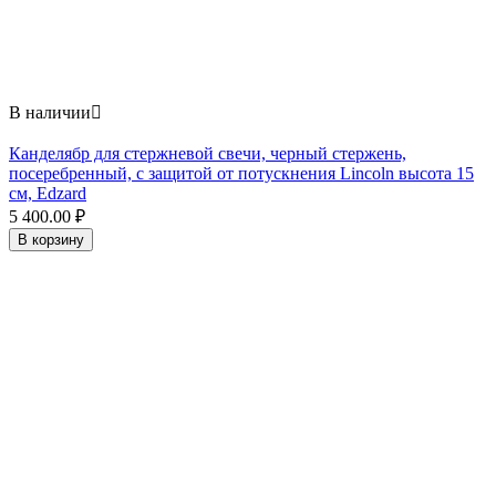
В наличии

Канделябр для стержневой свечи, черный стержень,
посеребренный, с защитой от потускнения Lincoln высота 15
см, Edzard
5 400.00
₽
В корзину