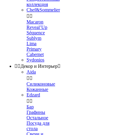
коллекция
Chef&Sommelier


Macaron
Reveal’Up
Séquence
Sublym
Lima
Primary
Cabernet
Sydonios


Декор и Интерьер

Aida


Силиконовые
Кожанные
Edzard


Бар
Графины
Остальное
Посуда для
стола
Свечи и