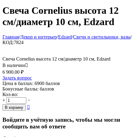
Свеча Cornelius высота 12
см/диаметр 10 см, Edzard
Главная
/
Декор и интерьер
/
Edzard
/
Свечи и светильники, вазы
/
КОД:
7824
Свеча Cornelius высота 12 см/диаметр 10 см, Edzard
В наличии

6 900.00
₽
Задать вопрос
Цена в баллах:
6900 баллов
Бонусные баллы:
баллов
Кол-во:
+
−

В корзину
Войдите в учётную запись, чтобы мы могли
сообщить вам об ответе