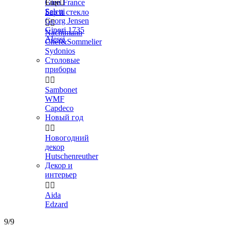
Gien France
Еще

Seletti
Бар и стекло
Georg Jensen


Ginori 1735
Nachtmann
Alessi
Chef&Sommelier
Sydonios
Столовые
приборы


Sambonet
WMF
Capdeco
Новый год


Новогодний
декор
Hutschenreuther
Декор и
интерьер


Aida
Edzard
9/9