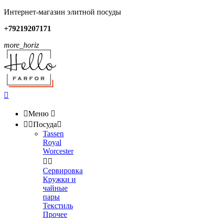
Интернет-магазин элитной посуды
+79219207171
more_horiz


Меню



Посуда

Tassen
Royal
Worcester


Сервировка
Кружки и
чайные
пары
Текстиль
Прочее