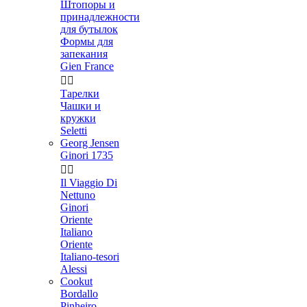
Штопоры и
принадлежности
для бутылок
Формы для
запекания
Gien France


Тарелки
Чашки и
кружки
Seletti
Georg Jensen
Ginori 1735


Il Viaggio Di
Nettuno
Ginori
Oriente
Italiano
Oriente
Italiano-tesori
Alessi
Cookut
Bordallo
Pinheiro