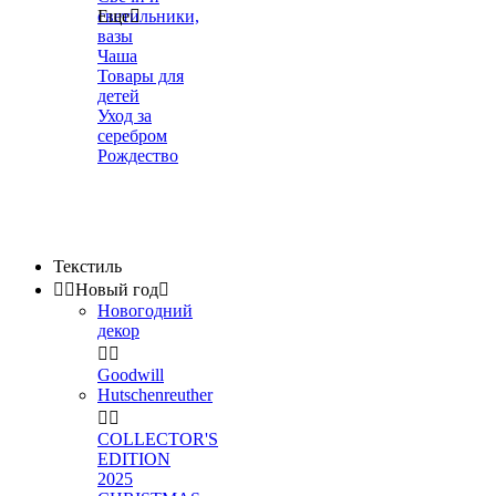
светильники,
Еще

вазы
Чаша
Товары для
детей
Уход за
серебром
Рождество
Текстиль


Новый год

Новогодний
декор


Goodwill
Hutschenreuther


COLLECTOR'S
EDITION
2025