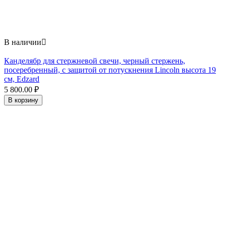
В наличии

Канделябр для стержневой свечи, черный стержень,
посеребренный, с защитой от потускнения Lincoln высота 19
см, Edzard
5 800.00
₽
В корзину