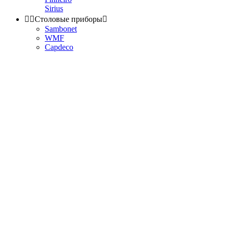
Sirius


Столовые приборы

Sambonet
WMF
Capdeco