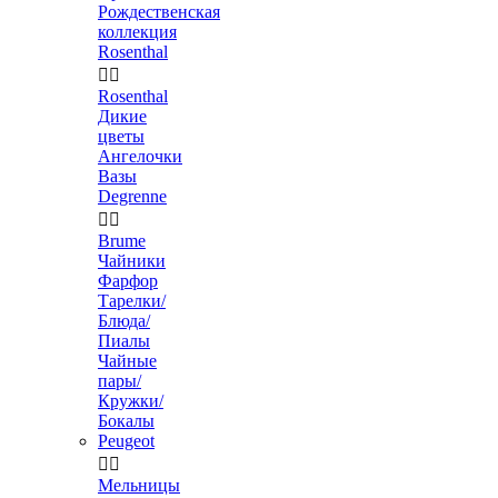
Рождественская
коллекция
Rosenthal


Rosenthal
Дикие
цветы
Ангелочки
Вазы
Degrenne


Brume
Чайники
Фарфор
Тарелки/
Блюда/
Пиалы
Чайные
пары/
Кружки/
Бокалы
Peugeot


Мельницы