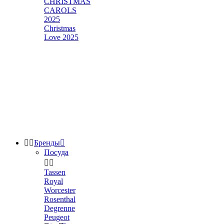
CHRISTMAS
CAROLS
2025
Christmas
Love 2025


Бренды

Посуда


Tassen
Royal
Worcester
Rosenthal
Degrenne
Peugeot