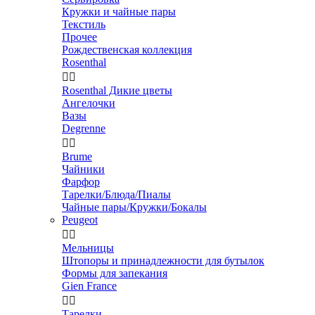
Кружки и чайные пары
Текстиль
Прочее
Рождественская коллекция
Rosenthal


Rosenthal Дикие цветы
Ангелочки
Вазы
Degrenne


Brume
Чайники
Фарфор
Тарелки/Блюда/Пиалы
Чайные пары/Кружки/Бокалы
Peugeot


Мельницы
Штопоры и принадлежности для бутылок
Формы для запекания
Gien France


Тарелки