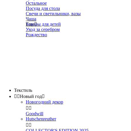
Остальное
Посуда для стола
Свечи и светильники, вазы
Чаша
Товары для детей
Еще

Уход за серебром
Рождество
Текстиль


Новый год

Новогодний декор


Goodwill
Hutschenreuther


COLLECTOR'S EDITION 2025