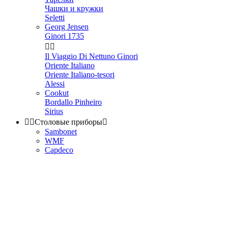
Чашки и кружки
Seletti
Georg Jensen
Ginori 1735


Il Viaggio Di Nettuno Ginori
Oriente Italiano
Oriente Italiano-tesori
Alessi
Cookut
Bordallo Pinheiro
Sirius


Столовые приборы

Sambonet
WMF
Capdeco