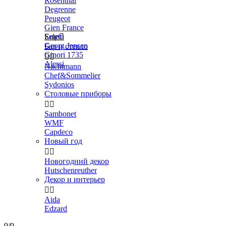
Rosenthal
Degrenne
Peugeot
Gien France
Seletti
Еще

Georg Jensen
Бар и стекло
Ginori 1735


Alessi
Nachtmann
Chef&Sommelier
Sydonios
Столовые приборы


Sambonet
WMF
Capdeco
Новый год


Новогодний декор
Hutschenreuther
Декор и интерьер


Aida
Edzard
9/9