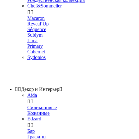
Рождественская коллекция
Chef&Sommelier


Macaron
Reveal’Up
Séquence
Sublym
Lima
Primary
Cabernet
Sydonios


Декор и Интерьер

Aida


Силиконовые
Кожанные
Edzard


Бар
Графины