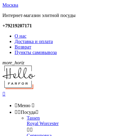
Москва
Интернет-магазин элитной посуды
+79219207171
О нас
Доставка и оплата
Возврат
Пункты самовывоза
more_horiz


Меню



Посуда

Tassen
Royal Worcester


Сервировка