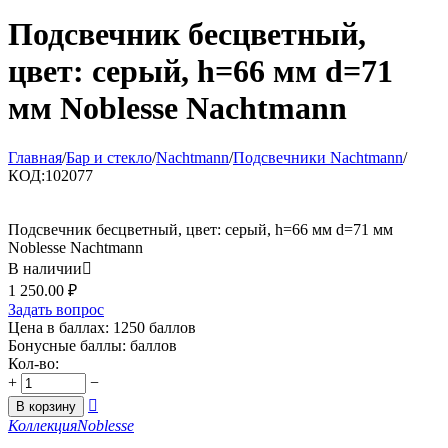
Подсвечник бесцветный,
цвет: серый, h=66 мм d=71
мм Noblesse Nachtmann
Главная
/
Бар и стекло
/
Nachtmann
/
Подсвечники Nachtmann
/
КОД:
102077
Подсвечник бесцветный, цвет: серый, h=66 мм d=71 мм
Noblesse Nachtmann
В наличии

1 250.00
₽
Задать вопрос
Цена в баллах:
1250 баллов
Бонусные баллы:
баллов
Кол-во:
+
−

В корзину
Коллекция
Noblesse