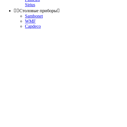
Sirius


Столовые приборы

Sambonet
WMF
Capdeco