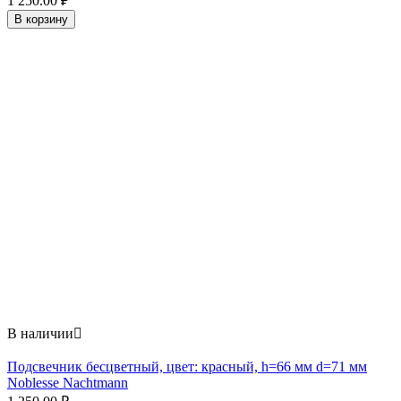
1 250.00
₽
В корзину
В наличии

Подсвечник бесцветный, цвет: красный, h=66 мм d=71 мм
Noblesse Nachtmann