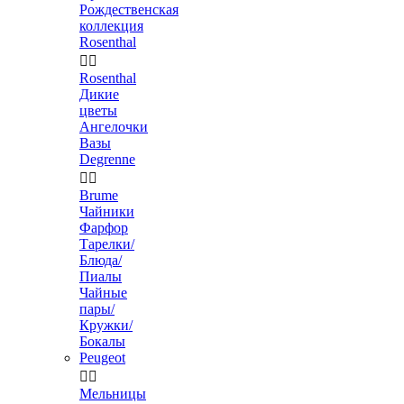
Рождественская
коллекция
Rosenthal


Rosenthal
Дикие
цветы
Ангелочки
Вазы
Degrenne


Brume
Чайники
Фарфор
Тарелки/
Блюда/
Пиалы
Чайные
пары/
Кружки/
Бокалы
Peugeot


Мельницы