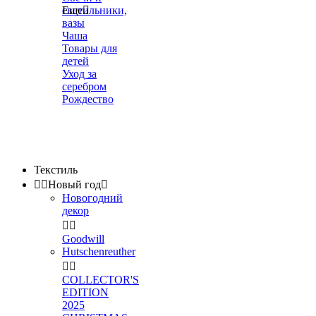
светильники,
Еще

вазы
Чаша
Товары для
детей
Уход за
серебром
Рождество
Текстиль


Новый год

Новогодний
декор


Goodwill
Hutschenreuther


COLLECTOR'S
EDITION
2025