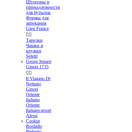
Штопоры и
принадлежности
для бутылок
Формы для
запекания
Gien France


Тарелки
Чашки и
кружки
Seletti
Georg Jensen
Ginori 1735


Il Viaggio Di
Nettuno
Ginori
Oriente
Italiano
Oriente
Italiano-tesori
Alessi
Cookut
Bordallo
Pinheiro