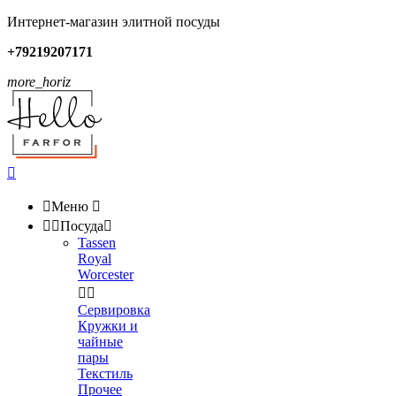
Интернет-магазин элитной посуды
+79219207171
more_horiz


Меню



Посуда

Tassen
Royal
Worcester


Сервировка
Кружки и
чайные
пары
Текстиль
Прочее