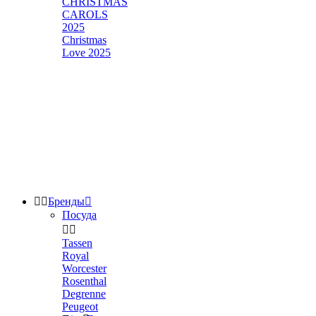
CHRISTMAS
CAROLS
2025
Christmas
Love 2025


Бренды

Посуда


Tassen
Royal
Worcester
Rosenthal
Degrenne
Peugeot