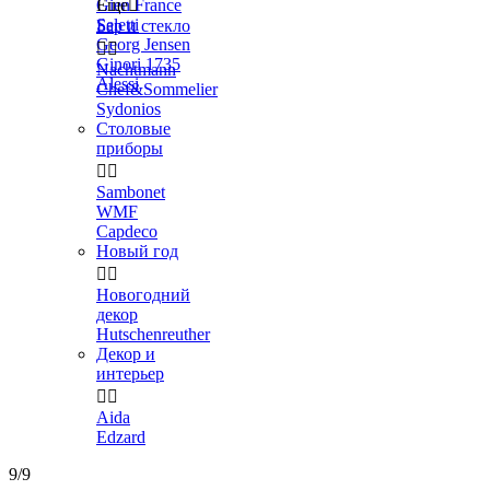
Gien France
Еще

Seletti
Бар и стекло
Georg Jensen


Ginori 1735
Nachtmann
Alessi
Chef&Sommelier
Sydonios
Столовые
приборы


Sambonet
WMF
Capdeco
Новый год


Новогодний
декор
Hutschenreuther
Декор и
интерьер


Aida
Edzard
9/9