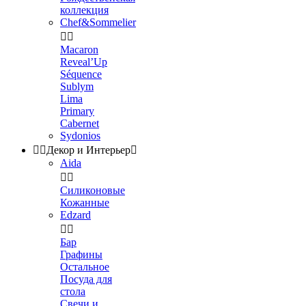
коллекция
Chef&Sommelier


Macaron
Reveal’Up
Séquence
Sublym
Lima
Primary
Cabernet
Sydonios


Декор и Интерьер

Aida


Силиконовые
Кожанные
Edzard


Бар
Графины
Остальное
Посуда для
стола
Свечи и