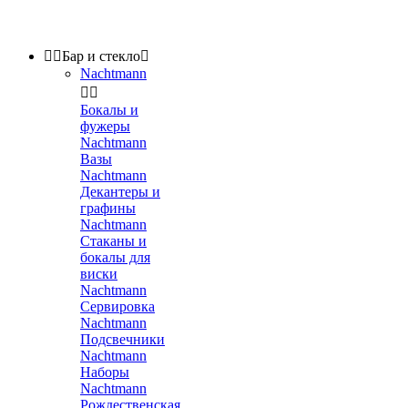


Бар и стекло

Nachtmann


Бокалы и
фужеры
Nachtmann
Вазы
Nachtmann
Декантеры и
графины
Nachtmann
Стаканы и
бокалы для
виски
Nachtmann
Сервировка
Nachtmann
Подсвечники
Nachtmann
Наборы
Nachtmann
Рождественская