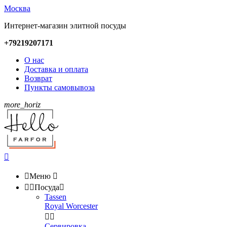
Москва
Интернет-магазин элитной посуды
+79219207171
О нас
Доставка и оплата
Возврат
Пункты самовывоза
more_horiz


Меню



Посуда

Tassen
Royal Worcester


Сервировка