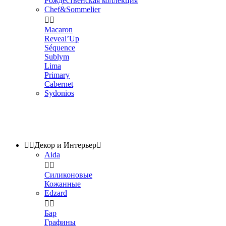
Рождественская коллекция
Chef&Sommelier


Macaron
Reveal’Up
Séquence
Sublym
Lima
Primary
Cabernet
Sydonios


Декор и Интерьер

Aida


Силиконовые
Кожанные
Edzard


Бар
Графины