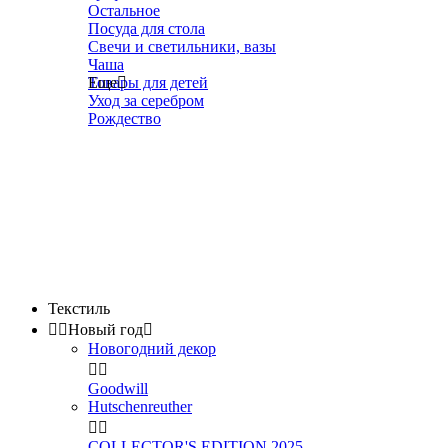
Остальное
Посуда для стола
Свечи и светильники, вазы
Чаша
Товары для детей
Еще

Уход за серебром
Рождество
Текстиль


Новый год

Новогодний декор


Goodwill
Hutschenreuther


COLLECTOR'S EDITION 2025