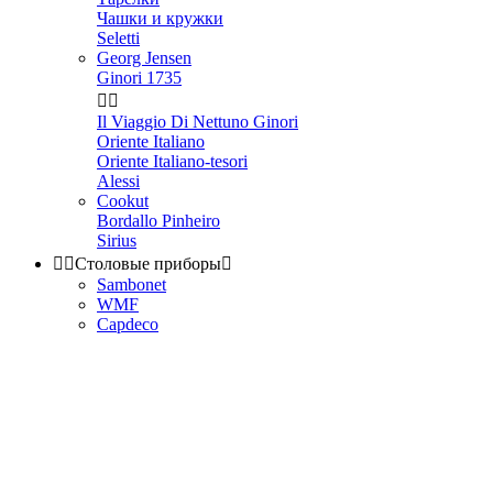
Чашки и кружки
Seletti
Georg Jensen
Ginori 1735


Il Viaggio Di Nettuno Ginori
Oriente Italiano
Oriente Italiano-tesori
Alessi
Cookut
Bordallo Pinheiro
Sirius


Столовые приборы

Sambonet
WMF
Capdeco