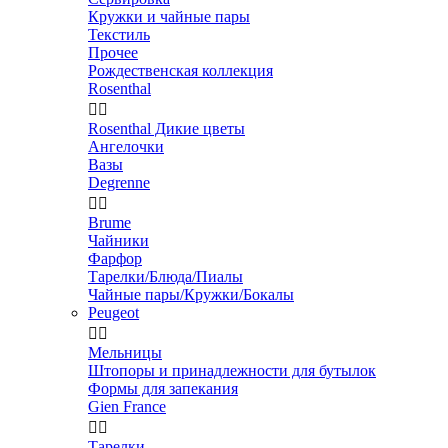
Кружки и чайные пары
Текстиль
Прочее
Рождественская коллекция
Rosenthal


Rosenthal Дикие цветы
Ангелочки
Вазы
Degrenne


Brume
Чайники
Фарфор
Тарелки/Блюда/Пиалы
Чайные пары/Кружки/Бокалы
Peugeot


Мельницы
Штопоры и принадлежности для бутылок
Формы для запекания
Gien France


Тарелки