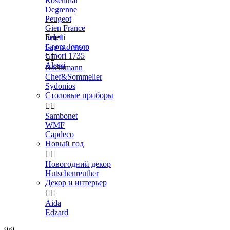
Rosenthal
Degrenne
Peugeot
Gien France
Seletti
Еще

Georg Jensen
Бар и стекло
Ginori 1735


Alessi
Nachtmann
Chef&Sommelier
Sydonios
Столовые приборы


Sambonet
WMF
Capdeco
Новый год


Новогодний декор
Hutschenreuther
Декор и интерьер


Aida
Edzard
9/9