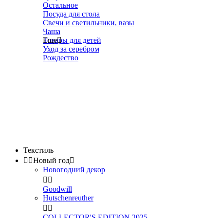
Остальное
Посуда для стола
Свечи и светильники, вазы
Чаша
Товары для детей
Еще

Уход за серебром
Рождество
Текстиль


Новый год

Новогодний декор


Goodwill
Hutschenreuther


COLLECTOR'S EDITION 2025