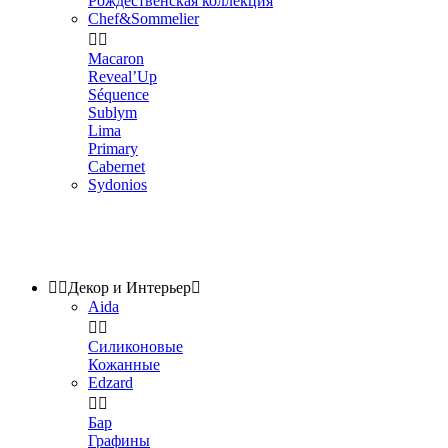
Рождественская коллекция
Chef&Sommelier


Macaron
Reveal’Up
Séquence
Sublym
Lima
Primary
Cabernet
Sydonios


Декор и Интерьер

Aida


Силиконовые
Кожанные
Edzard


Бар
Графины