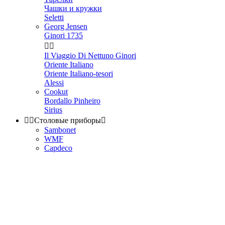
Чашки и кружки
Seletti
Georg Jensen
Ginori 1735


Il Viaggio Di Nettuno Ginori
Oriente Italiano
Oriente Italiano-tesori
Alessi
Cookut
Bordallo Pinheiro
Sirius


Столовые приборы

Sambonet
WMF
Capdeco