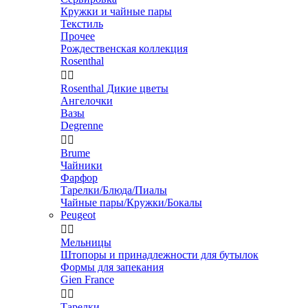
Кружки и чайные пары
Текстиль
Прочее
Рождественская коллекция
Rosenthal


Rosenthal Дикие цветы
Ангелочки
Вазы
Degrenne


Brume
Чайники
Фарфор
Тарелки/Блюда/Пиалы
Чайные пары/Кружки/Бокалы
Peugeot


Мельницы
Штопоры и принадлежности для бутылок
Формы для запекания
Gien France


Тарелки