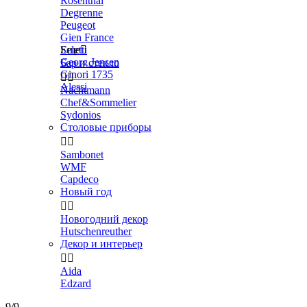
Rosenthal
Degrenne
Peugeot
Gien France
Seletti
Еще

Georg Jensen
Бар и стекло
Ginori 1735


Alessi
Nachtmann
Chef&Sommelier
Sydonios
Столовые приборы


Sambonet
WMF
Capdeco
Новый год


Новогодний декор
Hutschenreuther
Декор и интерьер


Aida
Edzard
9/9