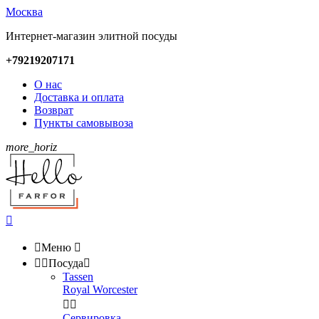
Москва
Интернет-магазин элитной посуды
+79219207171
О нас
Доставка и оплата
Возврат
Пункты самовывоза
more_horiz


Меню



Посуда

Tassen
Royal Worcester


Сервировка