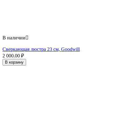
В наличии

Сверкающая люстра 23 см, Goodwill
2 000.00
₽
В корзину