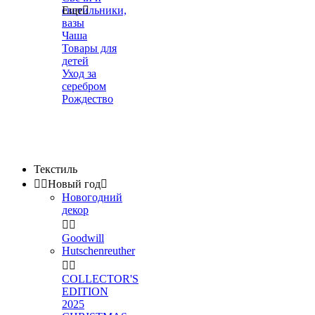
светильники,
Еще

вазы
Чаша
Товары для
детей
Уход за
серебром
Рождество
Текстиль


Новый год

Новогодний
декор


Goodwill
Hutschenreuther


COLLECTOR'S
EDITION
2025