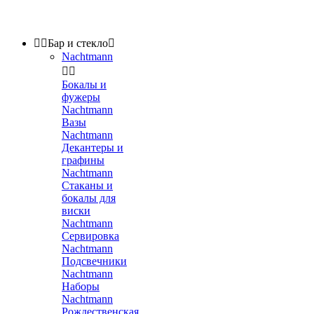


Бар и стекло

Nachtmann


Бокалы и
фужеры
Nachtmann
Вазы
Nachtmann
Декантеры и
графины
Nachtmann
Стаканы и
бокалы для
виски
Nachtmann
Сервировка
Nachtmann
Подсвечники
Nachtmann
Наборы
Nachtmann
Рождественская