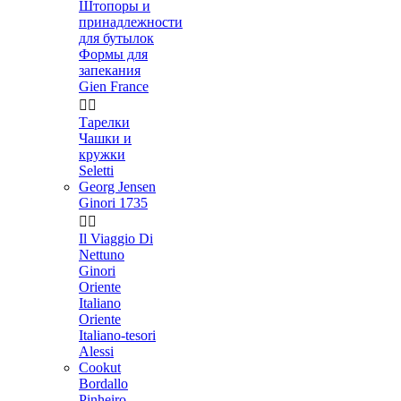
Штопоры и
принадлежности
для бутылок
Формы для
запекания
Gien France


Тарелки
Чашки и
кружки
Seletti
Georg Jensen
Ginori 1735


Il Viaggio Di
Nettuno
Ginori
Oriente
Italiano
Oriente
Italiano-tesori
Alessi
Cookut
Bordallo
Pinheiro