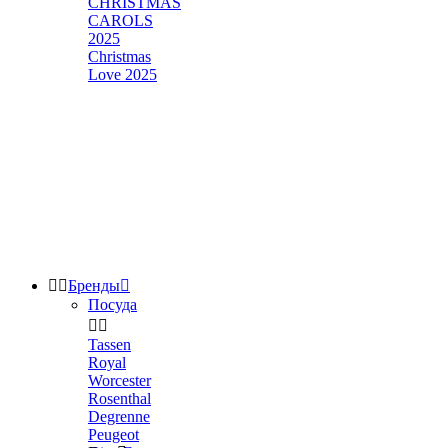
CHRISTMAS
CAROLS
2025
Christmas
Love 2025


Бренды

Посуда


Tassen
Royal
Worcester
Rosenthal
Degrenne
Peugeot