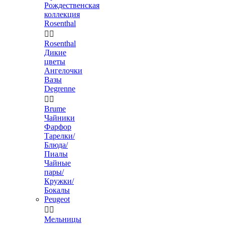
Рождественская
коллекция
Rosenthal


Rosenthal
Дикие
цветы
Ангелочки
Вазы
Degrenne


Brume
Чайники
Фарфор
Тарелки/
Блюда/
Пиалы
Чайные
пары/
Кружки/
Бокалы
Peugeot


Мельницы