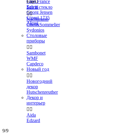
Gien France
Еще

Seletti
Бар и стекло
Georg Jensen


Ginori 1735
Nachtmann
Alessi
Chef&Sommelier
Sydonios
Столовые
приборы


Sambonet
WMF
Capdeco
Новый год


Новогодний
декор
Hutschenreuther
Декор и
интерьер


Aida
Edzard
9/9