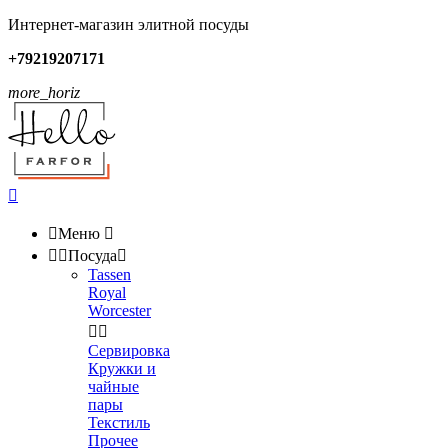
Интернет-магазин элитной посуды
+79219207171
more_horiz


Меню



Посуда

Tassen
Royal
Worcester


Сервировка
Кружки и
чайные
пары
Текстиль
Прочее