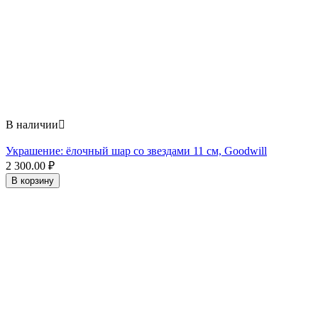
В наличии

Украшение: ёлочный шар со звездами 11 см, Goodwill
2 300.00
₽
В корзину