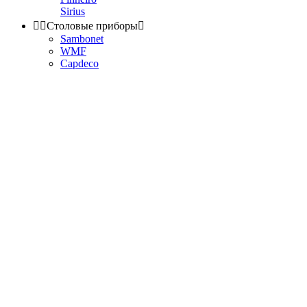
Sirius


Столовые приборы

Sambonet
WMF
Capdeco