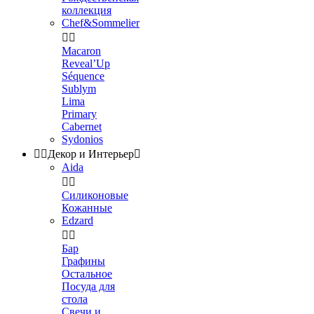
коллекция
Chef&Sommelier


Macaron
Reveal’Up
Séquence
Sublym
Lima
Primary
Cabernet
Sydonios


Декор и Интерьер

Aida


Силиконовые
Кожанные
Edzard


Бар
Графины
Остальное
Посуда для
стола
Свечи и