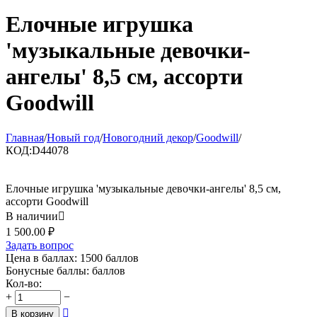
Елочные игрушка
'музыкальные девочки-
ангелы' 8,5 см, ассорти
Goodwill
Главная
/
Новый год
/
Новогодний декор
/
Goodwill
/
КОД:
D44078
Елочные игрушка 'музыкальные девочки-ангелы' 8,5 см,
ассорти Goodwill
В наличии

1 500.00
₽
Задать вопрос
Цена в баллах:
1500 баллов
Бонусные баллы:
баллов
Кол-во:
+
−

В корзину